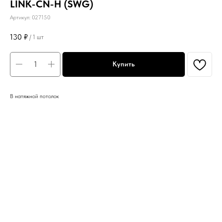
LINK-СN-Н (SWG)
Артикул:
027150
130
₽
/
1 шт
Купить
В натяжной потолок