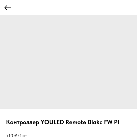
Контроллер YOULED Remote Blakc FW PI
710
₽
/
1 шт