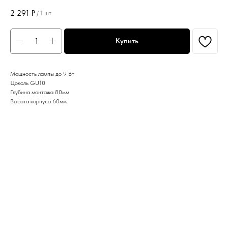
2 291
₽
/
1 шт
Купить
Мощность лампы до 9 Вт
Цоколь GU10
Глубина монтажа 80мм
Высота корпуса 60мм