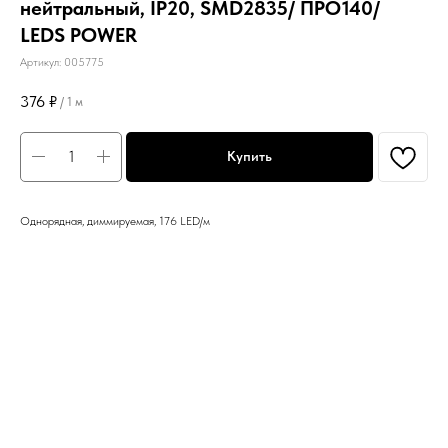
нейтральный, IP20, SMD2835/ ПРО140/
LEDS POWER
Артикул:
005775
376
₽
/
1 м
Купить
Однорядная, диммируемая, 176 LED/м