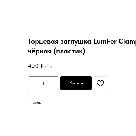
Торцевая заглушка LumFer Clam
чёрная (пластик)
400
₽
/
1 уп
Купить
1 торец