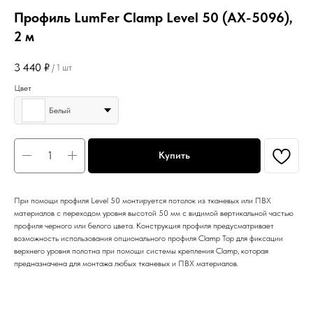
Профиль LumFer Clamp Level 50 (АХ-5096),
2 м
3 440
₽
/
1 шт
Цвет
Белый
Купить
При помощи профиля Level 50 монтируется потолок из тканевых или ПВХ
материалов с переходом уровня высотой 50 мм с видимой вертикальной частью
профиля черного или белого цвета. Конструкция профиля предусматривает
возможность использования опционального профиля Clamp Top для фиксации
верхнего уровня полотна при помощи системы крепления Clamp, которая
предназначена для монтажа любых тканевых и ПВХ материалов.