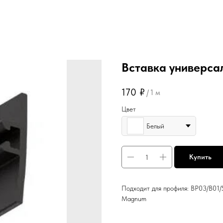
Вставка универса
170
₽
/
1 м
Цвет
Белый
Купить
Подходит для профиля: BP03/B01/
Magnum