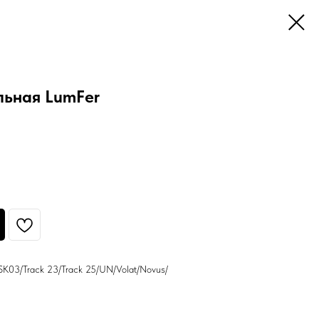
льная LumFer
SK03/Track 23/Track 25/UN/Volat/Novus/