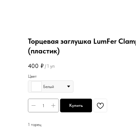
Торцевая заглушка LumFer Cla
(пластик)
400
₽
/
1 уп
Цвет
Белый
Купить
1 торец