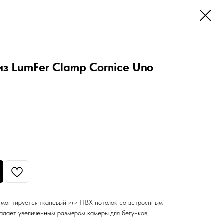
з LumFer Clamp Cornice Uno
 монтируется тканевый или ПВХ потолок со встроенным
адает увеличенным размером камеры для бегунков.