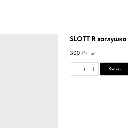
SLOTT R заглушка
300
₽
/
1 шт
Купить