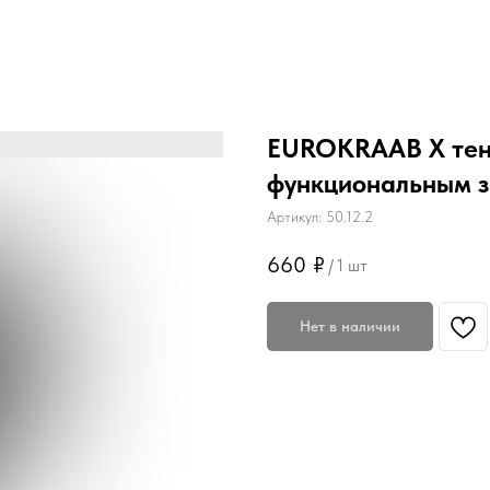
EUROKRAAB X тен
функциональным з
Артикул:
50.12.2
660
₽
/
1 шт
Нет в наличии