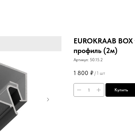
EUROKRAAB BOX т
профиль (2м)
Артикул:
50.15.2
1 800
₽
/
1 шт
Купить