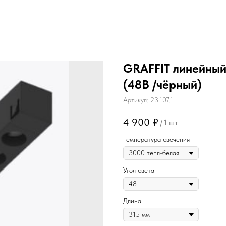
GRAFFIT линейный
(48В /чёрный)
Артикул:
23.107.1
4 900
₽
/
1 шт
Температура свечения
Угол света
Длина