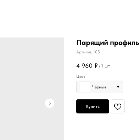
Парящий профиль 
Артикул:
105
4 960
₽
/
1 шт
Цвет
Чёрный
Купить