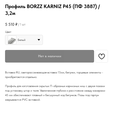
Профиль BORZZ KARNIZ Р45 (ПФ 3887) /
3,2м
5 510
₽
/
1 шт
Цвет
Белый
Нет в наличии
Вставка RU, светорассеивающая вставка 15мм, бегунки, торцевые элементы -
приобретаются отдельно.
Профиль для изготовления скрытых П-образных карнизных ниш с двумя пазами
под установку штор и тюля. Увеличенная глубина и расстояние между камерами
45 мм обеспечивают плавный и бесшумный ход бегунков. Пазы под гарпун
закрываются PVC-вставкой.