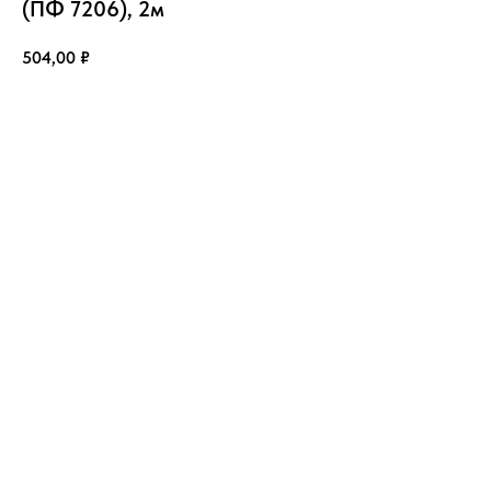
(ПФ 7206), 2м
504,00
₽
Купить