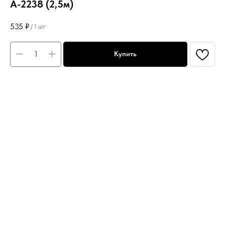
А-2238 (2,5м)
535
₽
/
1 шт
Купить