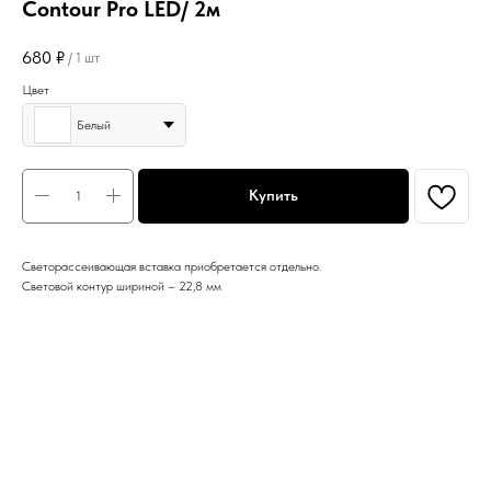
Contour Pro LED/ 2м
680
₽
/
1 шт
Цвет
Белый
Купить
Светорассеивающая вставка приобретается отдельно.
Световой контур шириной – 22,8 мм