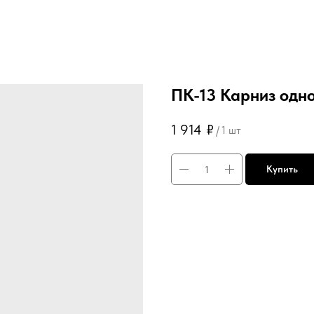
ПК-13 Карниз одно
1 914
₽
/
1 шт
Купить